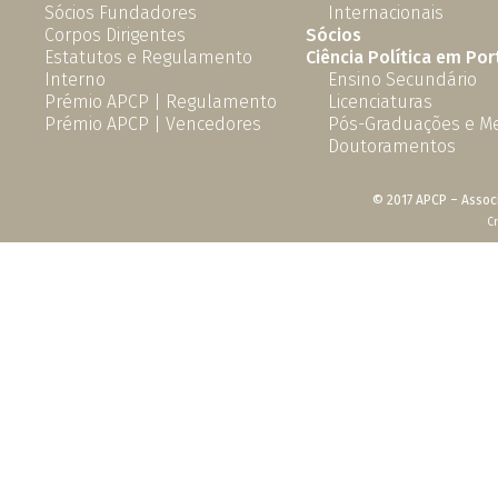
Sócios Fundadores
Internacionais
Corpos Dirigentes
Sócios
Estatutos e Regulamento
Ciência Política em Por
Interno
Ensino Secundário
Prémio APCP | Regulamento
Licenciaturas
Prémio APCP | Vencedores
Pós-Graduações e M
Doutoramentos
© 2017 APCP – Associ
C