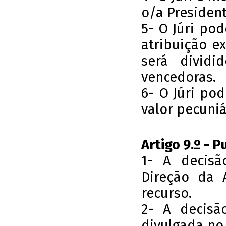
o/a Presiden
5- O Júri pod
atribuição e
será dividi
vencedoras.
6- O Júri po
valor pecuniá
Artigo 9.º - 
1- A decisã
Direção da A
recurso.
2- A decisã
divulgada no 