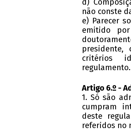
d) Composiç
não conste da
e) Parecer s
emitido po
doutoramento
presidente,
critérios 
regulamento.
Artigo 6.º - 
1. Só são ad
cumpram int
deste regul
referidos no n