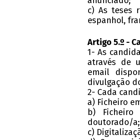
anunciado;
c) As teses 
espanhol, fran
Artigo 5.º - 
1- As candida
através de 
email dispo
divulgação d
2- Cada candi
a) Ficheiro e
b) Ficheir
doutorado/a;
c) Digitaliza