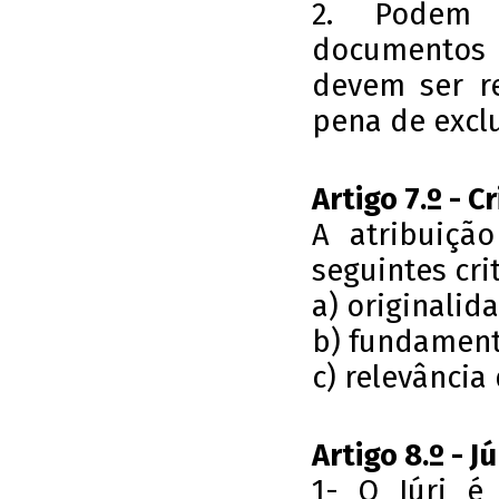
2. Podem s
documentos 
devem ser r
pena de excl
Artigo 7.º - C
A atribuiçã
seguintes crit
a) originalid
b) fundamenta
c) relevância
Artigo 8.º - Jú
1- O Júri é