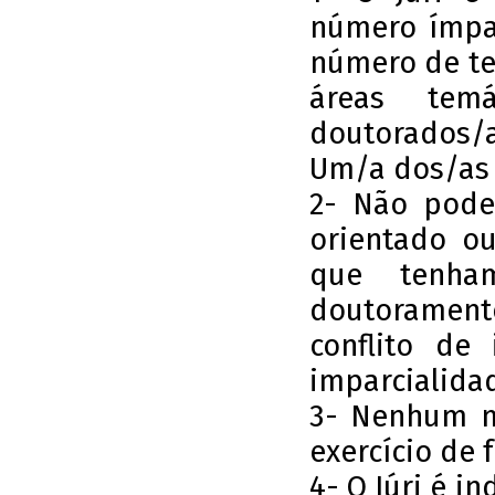
número ímpar
número de te
áreas temá
doutorados/
Um/a dos/as 
2- Não pode
orientado ou
que tenha
doutorament
conflito de 
imparcialida
3- Nenhum m
exercício de 
4- O Júri é i