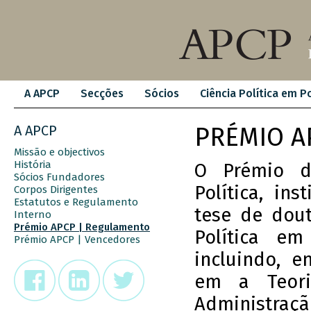
A APCP
Secções
Sócios
Ciência Política em P
A APCP
PRÉMIO A
Missão e objectivos
História
O Prémio d
Sócios Fundadores
Política, in
Corpos Dirigentes
Estatutos e Regulamento
tese de dout
Interno
Prémio APCP | Regulamento
Política e
Prémio APCP | Vencedores
incluindo, e
em a Teoria
Administração