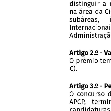
distinguir a
na área da Ci
subáreas, 
Internacionai
Administração
Artigo 2.º - V
O prémio tem 
€).
Artigo 3.º - P
O concurso d
APCP, term
candidaturas