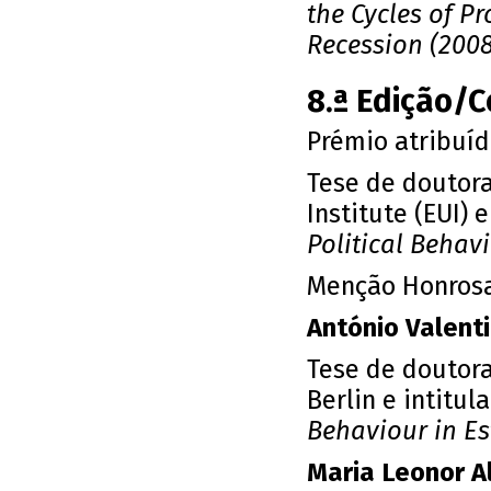
the Cycles of P
Recession (2008
8.ª Edição/
Prémio atribuí
Tese de doutor
Institute (EUI) 
Political Behavi
Menção Honrosa
António Valent
Tese de doutor
Berlin e intitu
Behaviour in E
Maria Leonor A