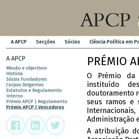
A APCP
Secções
Sócios
Ciência Política em P
A APCP
PRÉMIO A
Missão e objectivos
História
O Prémio da A
Sócios Fundadores
instituído d
Corpos Dirigentes
Estatutos e Regulamento
doutoramento re
Interno
seus ramos e s
Prémio APCP | Regulamento
Prémio APCP | Vencedores
Internacionais,
Administração e
A atribuição d