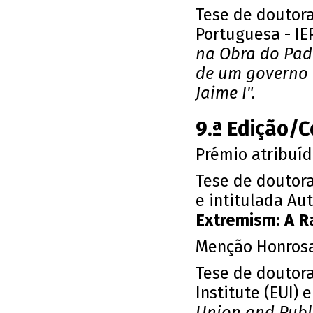
Tese de doutor
Portuguesa - IE
na Obra do Padr
de um governo 
Jaime I".
9.ª Edição/
Prémio atribuí
Tese de doutor
e intitulada Au
Extremism: A R
Menção Honrosa
Tese de doutor
Institute (EUI) 
Union and Publi