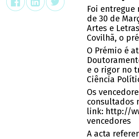
Foi entregue 
de 30 de Març
Artes e Letra
Covilhã, o pr
O Prémio é a
Doutoramento 
e o rigor no 
Ciência Polít
Os vencedore
consultados 
link:
http://
vencedores
A acta refere