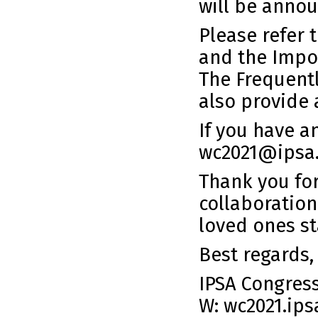
will be anno
Please refer 
and the
Impo
The
Frequent
also provide 
If you have a
wc2021@ipsa.o
Thank you fo
collaboratio
loved ones st
Best regards,
IPSA Congres
W:
wc2021.ips