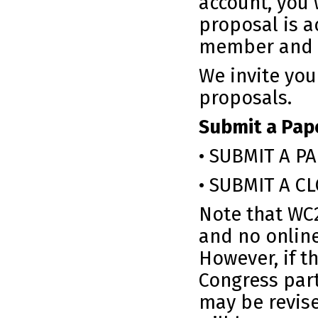
account, you 
proposal is a
member and r
We invite you
proposals.
Submit a Pape
•
SUBMIT A P
•
SUBMIT A C
Note that WC2
and no onlin
However, if t
Congress par
may be revis