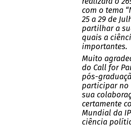
realizará o 2
com o tema “
25 a 29 de Ju
partilhar a s
quais a ciênci
importantes.
Muito agrade
do Call for P
pós-graduaçã
participar no
sua colaboraç
certamente co
Mundial da I
ciência políti