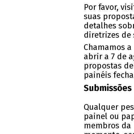
Por favor, vis
suas proposta
detalhes sob
diretrizes de
Chamamos a a
abrir a 7 de 
propostas de
painéis fecha
Submissões 
Qualquer pes
painel ou pa
membros da I