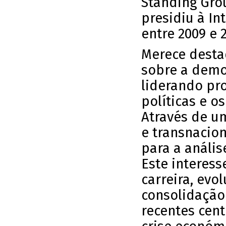
Standing Gro
presidiu à In
entre 2009 e 2
Merece desta
sobre a demo
liderando pro
políticas e 
Através de u
e transnacio
para a análi
Este interes
carreira, evo
consolidação
recentes cent