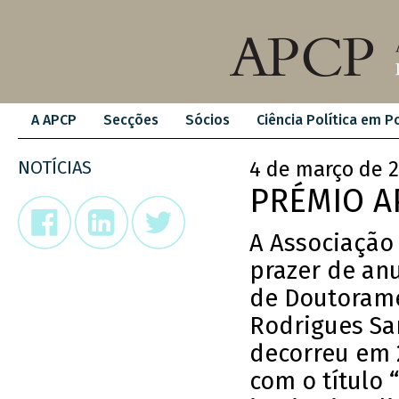
A APCP
Secções
Sócios
Ciência Política em P
NOTÍCIAS
4 de março de 
PRÉMIO A
A Associação 
prazer de an
de Doutorame
Rodrigues Sa
decorreu em 
com o título 