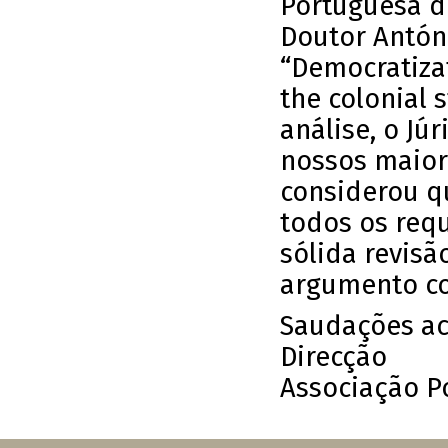
Portuguesa de
Doutor Antón
“Democratizat
the colonial 
análise, o Jú
nossos maior
considerou q
todos os requ
sólida revisã
argumento co
Saudações a
Direcção
Associação Po