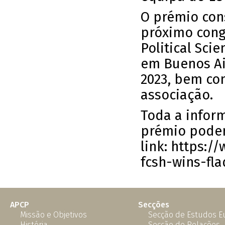
O prémio cons
próximo cong
Political Scie
em Buenos Air
2023, bem co
associação.
Toda a inform
prémio poder
link:
https:/
fcsh-wins-fla
APCP
Secções
Missão e Objetivos
Secção de Estudos 
História
Secção de Relações