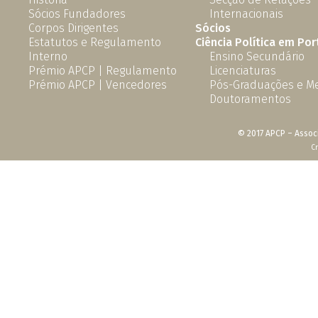
Sócios Fundadores
Internacionais
Corpos Dirigentes
Sócios
Estatutos e Regulamento
Ciência Política em Por
Interno
Ensino Secundário
Prémio APCP | Regulamento
Licenciaturas
Prémio APCP | Vencedores
Pós-Graduações e M
Doutoramentos
© 2017 APCP – Associ
C